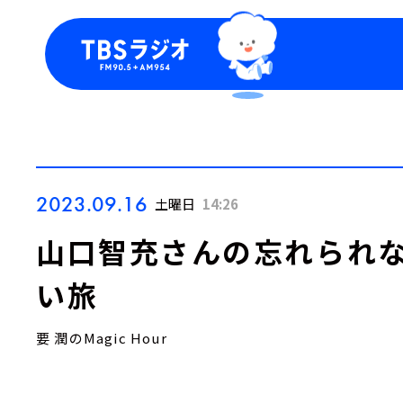
今日の番組表
トピッ
週間番組表
TBS
Podca
お知ら
2023.09.16
土曜日
14:26
山口智充さんの忘れられな
い旅
要 潤のMagic Hour