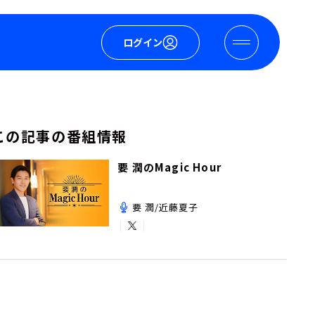
ログイン
この記事の番組情報
要 潤のMagic Hour
要 潤/近藤夏子