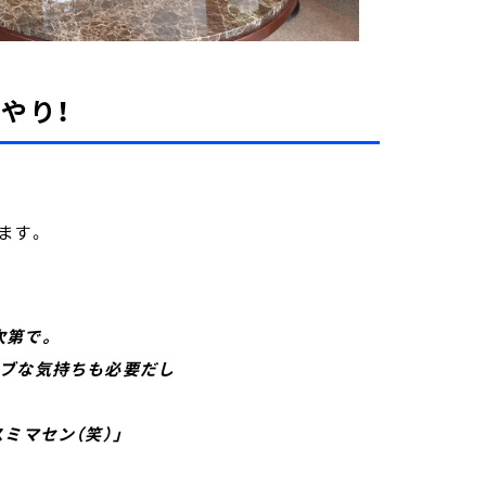
やり！
ます。
第で。
ブな気持ちも必要だし
マセン（笑）」