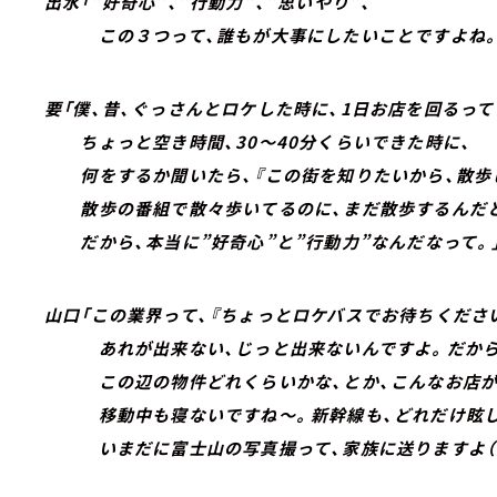
出水「”好奇心”、”行動力”、”思いやり”、
この３つって、誰もが大事にしたいことですよね。
要「僕、昔、ぐっさんとロケした時に、1日お店を回るっ
ちょっと空き時間、30～40分くらいできた時に、
何をするか聞いたら、『この街を知りたいから、散歩し
散歩の番組で散々歩いてるのに、まだ散歩するんだと
だから、本当に”好奇心”と”行動力”なんだなって。
山口「この業界って、『ちょっとロケバスでお待ちくださ
あれが出来ない、じっと出来ないんですよ。だから、
この辺の物件どれくらいかな、とか、こんなお店が
移動中も寝ないですね～。新幹線も、どれだけ眩し
いまだに富士山の写真撮って、家族に送りますよ（笑