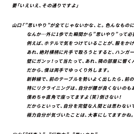
要「いえいえ、その通りですよ」
山口「”思いやり”が全てじゃないかな、と。色んなもの
なんか…外に1歩でた瞬間から”思いやり”って必
例えば、ホテルで気をつけていることが、服をかけ
あれ、絶対横柄に片手で取ろうとすると、ハンガー
壁にガンッ！って当たって、あれ、隣の部屋に響く
だから、僕は両手でゆっくり外します。
新幹線で、前のテーブルを勢いよく出したら、前の
特にリクライニングは、自分が腰が良くないのもあ
僕めちゃ直角で座ってますよ（笑）倒さない！
だからといって、自分を完璧な人間とは思わないで
極力自分が気づいたことは、大事にしてますかね。