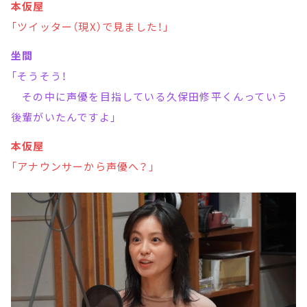
本仮屋
「ツイッター（現X）で見ました！」
坐間
「そうそう！
その中に声優を目指している久保田修平くんっていう
後輩がいたんですよ」
本仮屋
「アナウンサーから声優へ？」