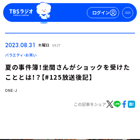
ログイン
マイページ
2023.08.31
木曜日
14:27
新規会員登録
ログイン
バラエティ・お笑い
夏の事件簿！坐間さんがショックを受けた
こととは！？【#125放送後記】
ONE-J
この記事をシェア
今日の番組表
週間番組表
トピックス
TBS Podcast