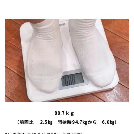
88.7ｋｇ
（前回比 －2.5㎏ 開始時94.7㎏から－6.0㎏）