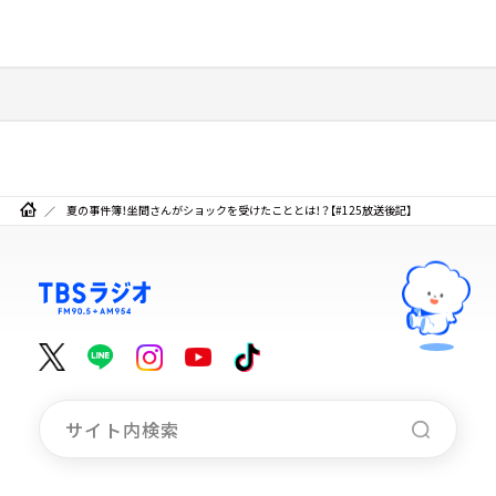
夏の事件簿！坐間さんがショックを受けたこととは！？【#125放送後記】