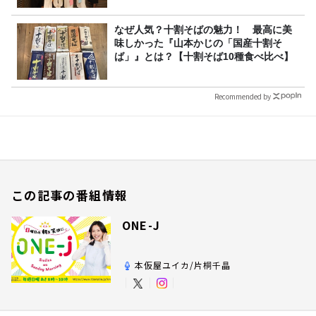
なぜ人気？十割そばの魅力！ 最高に美
味しかった『山本かじの「国産十割そ
ば」』とは？【十割そば10種食べ比べ】
Recommended by
この記事の番組情報
ONE-J
本仮屋ユイカ/片桐千晶