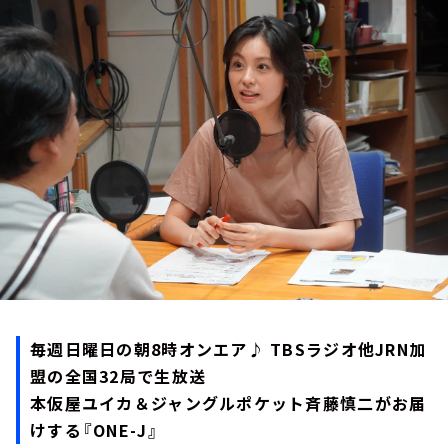
お知らせ
イベント・グッズ
YouTube
会社情報
毎週日曜日の朝8時オンエア♪ TBSラジオ他JRN加
盟の全国32局で生放送
本仮屋ユイカ＆ジャングルポケット斉藤慎二がお届
けする『ONE-J』