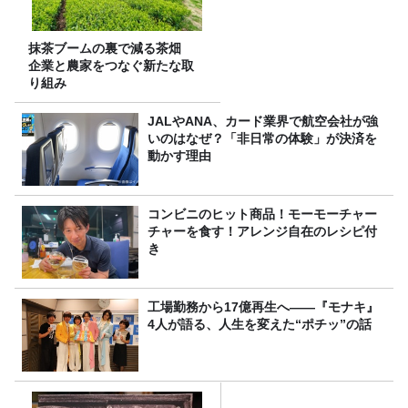
抹茶ブームの裏で減る茶畑
企業と農家をつなぐ新たな取
り組み
JALやANA、カード業界で航空会社が強
いのはなぜ？「非日常の体験」が決済を
動かす理由
コンビニのヒット商品！モーモーチャー
チャーを食す！アレンジ自在のレシピ付
き
工場勤務から17億再生へ——『モナキ』
4人が語る、人生を変えた“ポチッ”の話