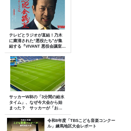
テレビとラジオが直結！乃木
に粛清された“悪役たち”が集
結する『VIVANT 悪役会議室』
7/26(日)23時スタート！
サッカーW杯の「3分間の給水
タイム」、なぜ今大会から始
まった？ サッカーが「お
金」に変わる仕組み
令和8年度「TBSこども音楽コンクー
ル」練馬地区大会レポート