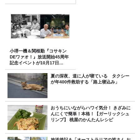
り
小堺一機＆関根勤『コサキン
DEワァオ！』放送開始45周年
記念イベントが10月17日
（土）に開催決定！本日より
FC先行受付スタート！
夏の深夜、道に人が寝ている タクシー
が年400件救助する「路上寝込み」
おうちにいながらハワイ気分！ きざみに
んにくで簡単！本格！【ガーリックシュ
リンプ】 桃屋のかんたんレシピ
放送後記＆「オーストラリアの皆さん お