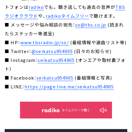
トフォンは
radiko
でも。 聴き逃しても過去の音声が
TBS
ラジオクラウド
や、
radikoタイムフリー
で聴けます。
■ メッセージや悩み相談の宛先：
so@tbs.co.jp
(読まれ
たらステッカー等進呈)
■ HP：
www.tbsradio.jp/so/
(番組情報や選曲リスト等)
■ Twitter：
@seikatsu954905
(日々のお知らせ)
■ Instagram：
seikatsu954905
(オンエアや取材裏フォ
ト）
■ Facebook：
seikatsu954905
(番組情報と写真)
■ LINE：
https://page.line.me/seikatsu954905
タイムフリーで聴く