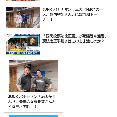
JUNK バナナマン「三大“小MC”の一
人、陣内智則さんとほぼ同期トー
ク！！」
「国民投票法改正案」が衆議院を通過。
憲法改正手続きはこのまま進むのか？
JUNK バナナマン「約３か月
ぶりに登場の近藤春菜さんと
イロモネア話！！」