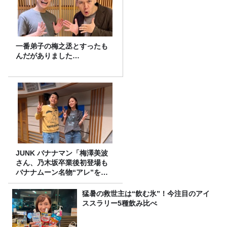
一番弟子の梅之丞とすったも
んだがありました…
JUNK バナナマン「梅澤美波
さん、乃木坂卒業後初登場も
バナナムーン名物“アレ”を喰
らう」
猛暑の救世主は“飲む氷”！今注目のアイ
ススラリー5種飲み比べ