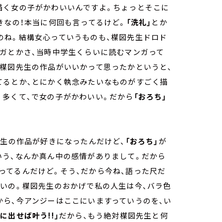
描く女の子がかわいいんですよ。ちょっとそこに
きなの！本当に何回も言ってるけど。
「洗礼」
とか
のね。結構女心っていうものも、楳図先生ドロド
ンガとかさ、当時中学生くらいに読むマンガって
ぜ楳図先生の作品がいいかって思ったかというと、
てるとか、とにかく執念みたいなものがすごく描
く多くて、で女の子がかわいい。だから
「おろち」
先生の作品が好きになったんだけど、
「おろち」
が
いう、なんか真ん中の感情がありまして。だから
ってるんだけど。そう、だから今ね、語った尺だ
たいの。楳図先生のおかげで私の人生は今、バラ色
から、今アンジーはここにいますっていうのを、い
に出せば叶う!!」
だから、もう絶対楳図先生と何