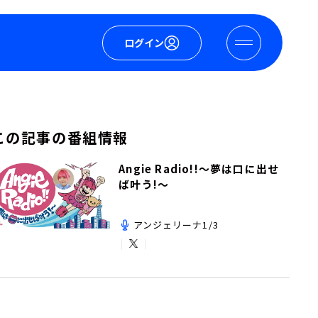
ログイン
この記事の番組情報
Angie Radio!!～夢は口に出せ
ば叶う!～
アンジェリーナ1/3