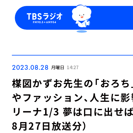
今日の番組表
トピッ
週間番組表
TBS
Podca
お知ら
2023.08.28
月曜日
14:27
楳図かずお先生の「おろち
やファッション、人生に影
リーナ1/3 夢は口に出せば
8月27日放送分）