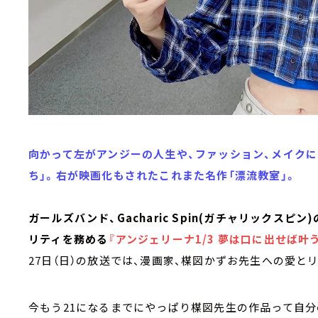
向かって左がアンジーの人生や、ファッション、メイクに
ち」。右が映画化もされたこれまた名作「漂流教室」。
ガールズバンド、Gacharic Spin(ガチャリックスピ
リティを務める
『アンジェリーナ1/3 夢は口に出せば叶う
27日（日）の放送では、漫画家、楳図かずお先生への愛と
今もう21になるまでにやっぱり楳図先生の作品って自