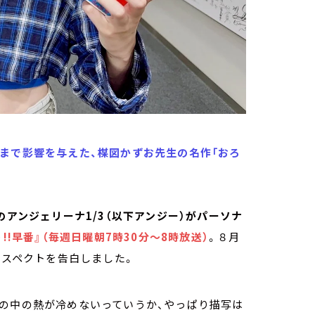
まで影響を与えた、楳図かずお先生の名作「おろ
ン)のアンジェリーナ1/3（以下アンジー）がパーソナ
!!早番』（毎週日曜朝7時30分～8時放送）
。８月
リスペクトを告白しました。
分の中の熱が冷めないっていうか、やっぱり描写は