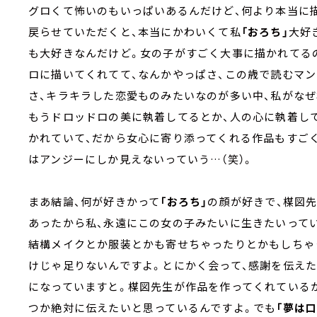
グロくて怖いのもいっぱいあるんだけど、何より本当に
戻らせていただくと、本当にかわいくて私
「おろち」
大好
も大好きなんだけど。女の子がすごく大事に描かれてる
ロに描いてくれてて、なんかやっぱさ、この歳で読むマ
さ、キラキラした恋愛ものみたいなのが多い中、私がな
もうドロッドロの美に執着してるとか、人の心に執着し
かれていて、だから女心に寄り添ってくれる作品もすご
はアンジーにしか見えないっていう…（笑）。
まあ結論、何が好きかって
「おろち」
の顔が好きで、楳図
あったから私、永遠にこの女の子みたいに生きたいって
結構メイクとか服装とかも寄せちゃったりとかもしちゃ
けじゃ足りないんですよ。とにかく会って、感謝を伝え
になっていますと。楳図先生が作品を作ってくれている
つか絶対に伝えたいと思っているんですよ。でも
「夢は口