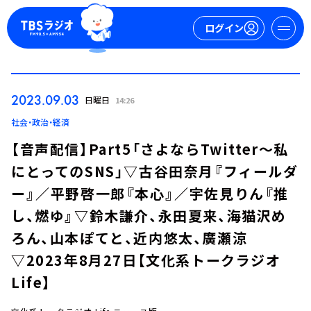
ログイン
マイページ
2023.09.03
日曜日
14:26
新規会員登録
ログイン
社会・政治・経済
【音声配信】Part5「さよならTwitter～私
にとってのSNS」▽古谷田奈月『フィールダ
ー』／平野啓一郎『本心』／宇佐見りん『推
し、燃ゆ』▽鈴木謙介、永田夏来、海猫沢め
ろん、山本ぽてと、近内悠太、廣瀬涼
今日の番組表
▽2023年8月27日【文化系トークラジオ
週間番組表
Life】
トピックス
TBS Podcast