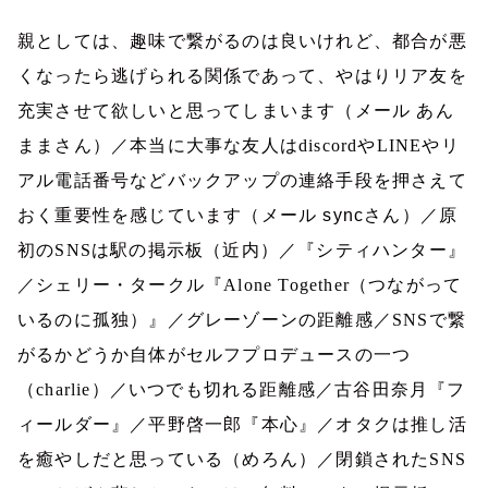
親としては、趣味で繋がるのは良いけれど、都合が悪
くなったら逃げられる関係であって、やはりリア友を
充実させて欲しいと思ってしまいます（メール
あん
ままさん）／本当に大事な友人は
discord
や
LINE
やリ
アル電話番号などバックアップの連絡手段を押さえて
おく重要性を感じています（メール
sync
さん）／原
初の
SNS
は駅の掲示板（近内）／『シティハンター』
／シェリー・タークル『
Alone Together
（つながって
いるのに孤独）』／グレーゾーンの距離感／
SNS
で繋
がるかどうか自体がセルフプロデュースの一つ
（
charlie
）／いつでも切れる距離感／古谷田奈月『フ
ィールダー』／平野啓一郎『本心』／オタクは推し活
を癒やしだと思っている（めろん）／閉鎖された
SNS