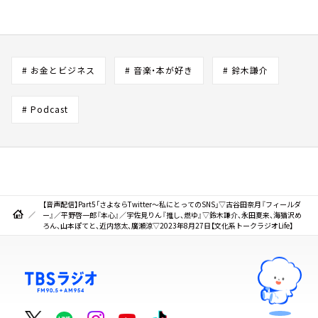
# お金とビジネス
# 音楽・本が好き
# 鈴木謙介
# Podcast
【音声配信】Part5「さよならTwitter～私にとってのSNS」▽古谷田奈月『フィールダ
ー』／平野啓一郎『本心』／宇佐見りん『推し、燃ゆ』▽鈴木謙介、永田夏来、海猫沢め
ろん、山本ぽてと、近内悠太、廣瀬涼▽2023年8月27日【文化系トークラジオLife】