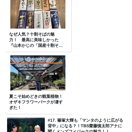
なぜ人気？十割そばの魅
力！ 最高に美味しかった
『山本かじの「国産十割そ
ば」』とは？【十割そば10種
食べ比べ】
夏こそ始めどきの観葉植物！
オザキフラワーパークが凄す
ぎた！
#17. 篠塚大輝も「マンタのように広がる
背中」になる？！TBS齋藤慎太郎アナに
聞くメンズフィジークの魅力！！