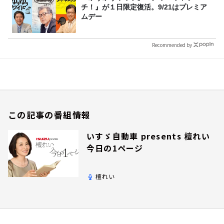
チ！』が１日限定復活。9/21はプレミア
ムデー
Recommended by
この記事の番組情報
いすゞ自動車 presents 檀れい
今日の1ページ
檀れい