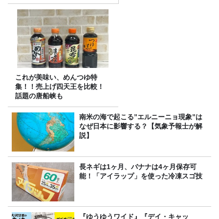
～ごきげんよう、ルンルン
～』8/9（日）16時放送
これが美味い、めんつゆ特
集！！売上げ四天王を比較！
話題の唐船峡も
南米の海で起こる”エルニーニョ現象”は
なぜ日本に影響する？【気象予報士が解
説】
長ネギは1ヶ月、バナナは4ヶ月保存可
能！「アイラップ」を使った冷凍スゴ技
『ゆうゆうワイド』『デイ・キャッ