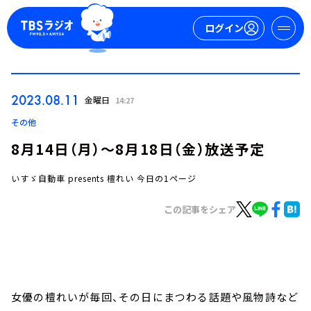
ログイン
マイページ
2023.08.11
金曜日
14:27
新規会員登録
ログイン
その他
8月14日（月）～8月18日（金）放送予定
いすゞ自動車 presents 檀れい 今日の1ページ
この記事をシェア
今日の番組表
週間番組表
トピックス
女優の檀れいが毎回、その日にまつわる話題や風物詩など
TBS Podcast