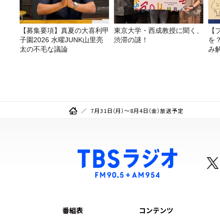
【募集要項】真夏の大喜利甲
東京大学・西成教授に聞く、
【
子園2026 水曜JUNK山里亮
渋滞の謎！
を
太の不毛な議論
み
7月31日（月）～8月4日（金）放送予定
番組表
コンテンツ