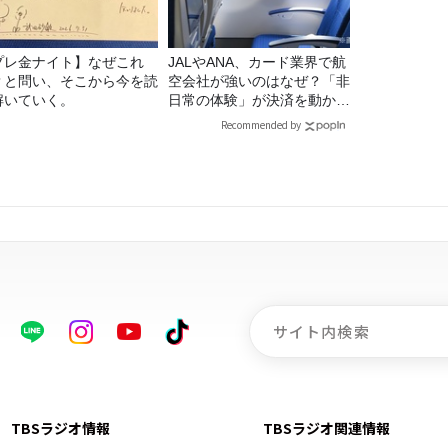
プレ金ナイト】なぜこれ
JALやANA、カード業界で航
？と問い、そこから今を読
空会社が強いのはなぜ？「非
解いていく。
日常の体験」が決済を動かす
理由
Recommended by
TBSラジオ情報
TBSラジオ関連情報