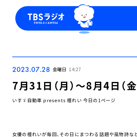
今日の番組表
トピッ
週間番組表
TBS
Podca
お知ら
2023.07.28
金曜日
14:27
7月31日（月）～8月4日（
いすゞ自動車 presents 檀れい 今日の1ページ
女優の檀れいが毎回、その日にまつわる話題や風物詩など