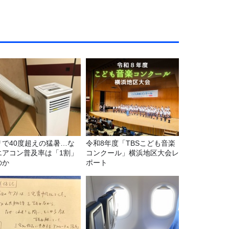
リで40度超えの猛暑…な
令和8年度「TBSこども音楽
エアコン普及率は「1割」
コンクール」横浜地区大会レ
のか
ポート