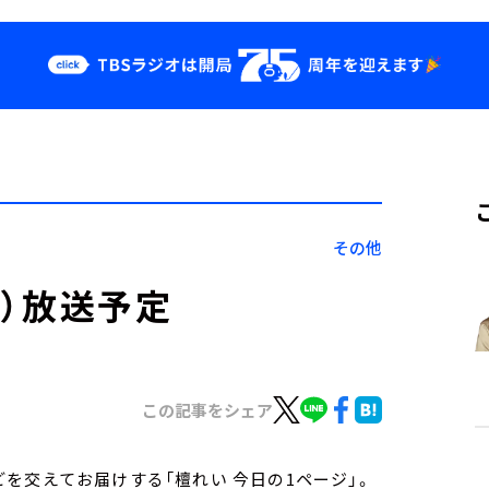
クス
イベント・グッ
ズ
st
YouTube
せ
会社情報
その他
金）放送予定
この記事をシェア
を交えてお届けする「檀れい 今日の1ページ」。