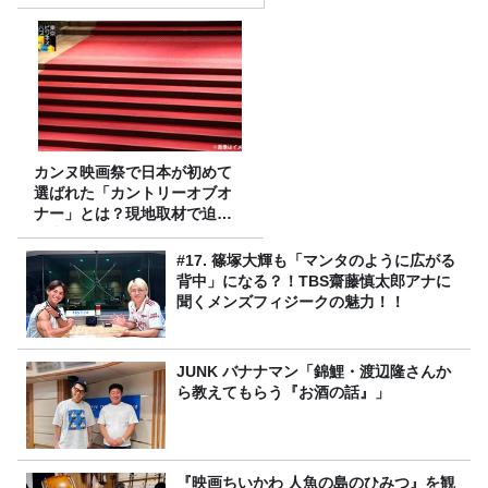
カンヌ映画祭で日本が初めて
選ばれた「カントリーオブオ
ナー」とは？現地取材で迫る
選出の意味
#17. 篠塚大輝も「マンタのように広がる
背中」になる？！TBS齋藤慎太郎アナに
聞くメンズフィジークの魅力！！
JUNK バナナマン「錦鯉・渡辺隆さんか
ら教えてもらう『お酒の話』」
『映画ちいかわ 人魚の島のひみつ』を観