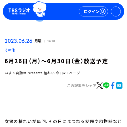
ログイン
マイページ
2023.06.26
月曜日
14:28
新規会員登録
ログイン
その他
6月26日（月）～6月30日（金）放送予定
いすゞ自動車 presents 檀れい 今日の1ページ
この記事をシェア
今日の番組表
週間番組表
トピックス
女優の檀れいが毎回、その日にまつわる話題や風物詩など
TBS Podcast