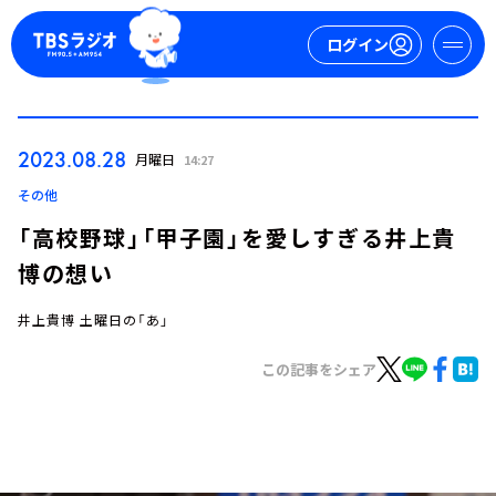
ログイン
マイページ
2023.08.28
月曜日
14:27
新規会員登録
ログイン
その他
「高校野球」「甲子園」を愛しすぎる井上貴
博の想い
井上貴博 土曜日の「あ」
この記事をシェア
今日の番組表
週間番組表
トピックス
TBS Podcast