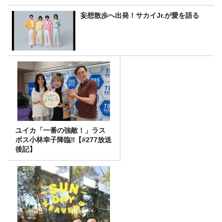
妄想散歩へ出発！サカイJr.が愛を語る
ユイカ「一番の強敵！」ラス
ボス小林幸子降臨‼【#277放送
後記】