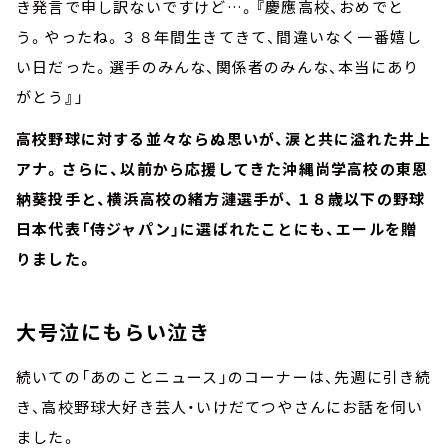
き発言で申し訳ないですけど…。
『
慶應高校、おめでと
う。やったね。３８年間生きてきて、間違いなく一番嬉し
い日だった。選手のみんな、関係者のみんな、本当にあり
がとう
』
」
高校野球に対する並々ならぬ思いが、涙と共に溢れた井上
アナ。さらに、以前から応援してきた沖縄尚学高校の東恩
納葵投手と、横浜高校の緒方漣選手が、１８歳以下の野球
日本代表「侍ジャパン」に選ばれたことにも、エールを贈
りました。
大号泣にもらい泣き
続いての「あのことニュース」のコーナーは、先週に引き続
き、高校野球大好き芸人・いけだてつやさんにお話を伺い
ました。