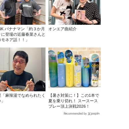
マン「約３か月
オンエア曲紹介
りに登場の近藤春菜さんと
ロモネア話！！」
里「麻辣湯でなめられたく
【暑さ対策に！】この1本で
い」
夏を乗り切れ！ スースース
プレー頂上決戦2026！
Recommended by