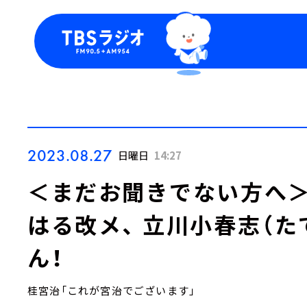
今日の番組表
トピッ
週間番組表
TBS
Podca
お知ら
2023.08.27
日曜日
14:27
＜まだお聞きでない方へ＞
はる改メ、 立川小春志（た
ん！
桂宮治「これが宮治でございます」