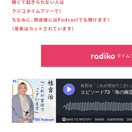
眠くて起きられない人は
ラジコタイムフリーで！
ちなみに、放送後にはPodcastでも聴けます！
（音楽はカットされています）
タイム