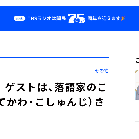
クス
イベント・グッ
ズ
st
YouTube
せ
会社情報
その他
 ゲストは、落語家のこ
てかわ・こしゅんじ）さ