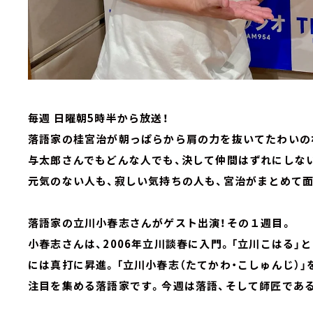
毎週 日曜朝5時半から放送！
落語家の桂宮治が朝っぱらから肩の力を抜いてたわいの
与太郎さんでもどんな人でも、決して仲間はずれにしな
元気のない人も、寂しい気持ちの人も、宮治がまとめて
落語家の立川小春志さんがゲスト出演！その１週目。
小春志さんは、2006年立川談春に入門。「立川こはる」
には真打に昇進。「立川小春志（たてかわ・こしゅんじ）
注目を集める落語家です。今週は落語、そして師匠であ