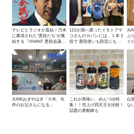
テレビとラジオが直結！乃木
122か国へ渡ったイモトアヤ
JUNK バナナ
に粛清された“悪役たち”が集
コさんのカバンには、１本３
ぶ
結する『VIVANT 悪役会議
役で 普段使いも防災にもな
イ
室』7/26(日)23時スタート！
る最強の棒が入っていた！
JUNKおぎやはぎ「小木、矢
これが美味い、めんつゆ特
山
作のお父さんになる」
集！！売上げ四天王を比較！
な
話題の唐船峡も