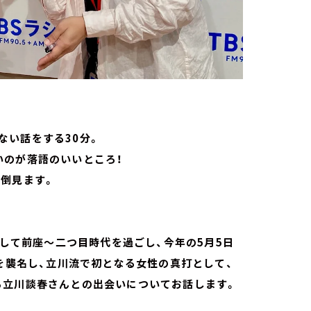
ない話をする30分。
いのが落語のいいところ！
面倒見ます。
として前座～二つ目時代を過ごし、今年の5月5日
」を襲名し、立川流で初となる女性の真打として、
る立川談春さんとの出会いについてお話します。