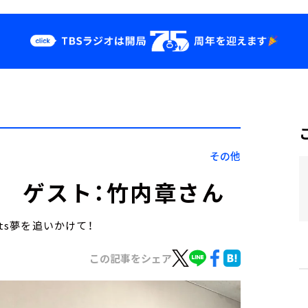
クス
イベント・グッ
ズ
st
YouTube
せ
会社情報
その他
日） ゲスト：竹内章さん
ts夢を追いかけて！
この記事をシェア