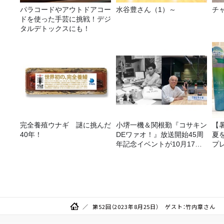
パラコードやアウトドアコー
水谷豊さん（1）～
チ
ドを使った手芸に挑戦！デジ
タルデトックスにも！
完全養殖ウナギ 謎に挑んだ
小堺一機＆関根勤『コサキン
【
40年！
DEワァオ！』放送開始45周
夏
年記念イベントが10月17日
プ
（土）に開催決定！本日より
FC先行受付スタート！
第52回（2023年8月25日） ゲスト：竹内章さん