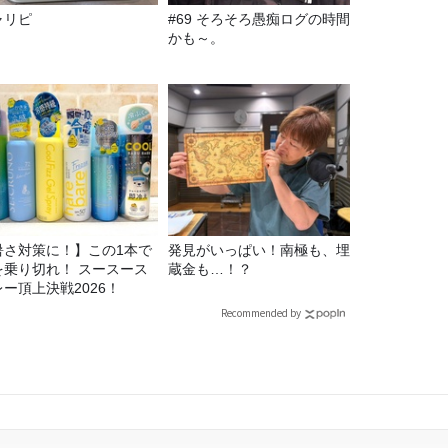
ャリピ
#69 そろそろ愚痴ログの時間
かも～。
暑さ対策に！】この1本で
発見がいっぱい！南極も、埋
を乗り切れ！ スースース
蔵金も…！？
レー頂上決戦2026！
Recommended by