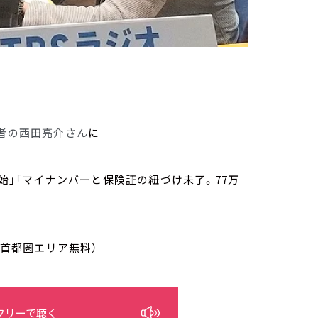
者の西田亮介さん
に
開始」「マイナンバーと保険証の紐づけ未了。77万
/首都圏エリア無料）
フリーで聴く