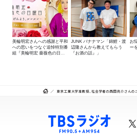
美輪明宏さんへの感謝と平和
JUNK バナナマン「錦鯉・渡
お
への思いをつなぐ追悼特別番
辺隆さんから教えてもらう
ー
組『美輪明宏 薔薇色の日曜
『お酒の話』」
日～ごきげんよう、ルンルン
～』8/9（日）16時放送
東京工業大学准教授、社会学者の西田亮介さんの