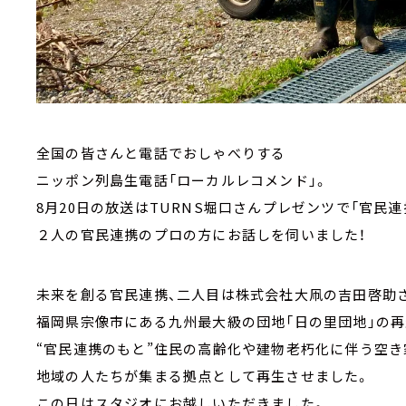
全国の皆さんと電話でおしゃべりする
ニッポン列島生電話「ローカルレコメンド」。
8月20日の放送はTURNS堀口さんプレゼンツで「官民連
２人の官民連携のプロの方にお話しを伺いました！
未来を創る官民連携、二人目は株式会社大凧の吉田啓助
福岡県宗像市にある九州最大級の団地「日の里団地」の
“官民連携のもと”住民の高齢化や建物老朽化に伴う空き
地域の人たちが集まる拠点として再生させました。
この日はスタジオにお越しいただきました。