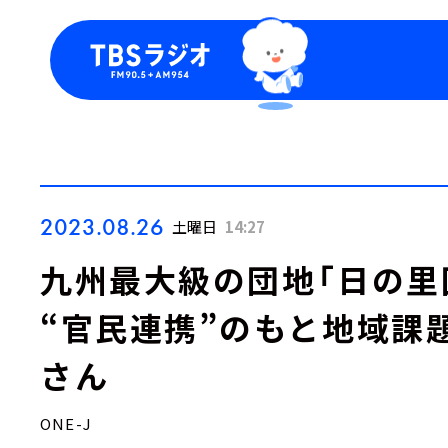
今日の番組表
トピッ
週間番組表
TBS
Podca
お知ら
2023.08.26
土曜日
14:27
九州最大級の団地「日の里
“官民連携”のもと地域課
さん
ONE-J