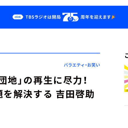
クス
イベント・グッ
ズ
st
YouTube
せ
会社情報
バラエティ・お笑い
団地」の再生に尽力！
題を解決する 吉田啓助