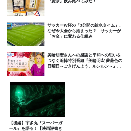
『麦茶』飲み比べてみた！
サッカーW杯の「3分間の給水タイム」、
なぜ今大会から始まった？ サッカーが
「お金」に変わる仕組み
美輪明宏さんへの感謝と平和への思いを
つなぐ追悼特別番組『美輪明宏 薔薇色の
日曜日～ごきげんよう、ルンルン～』
8/9（日）16時放送
【後編】宇多丸『スーパーガ
ール』を語る！【映画評書き