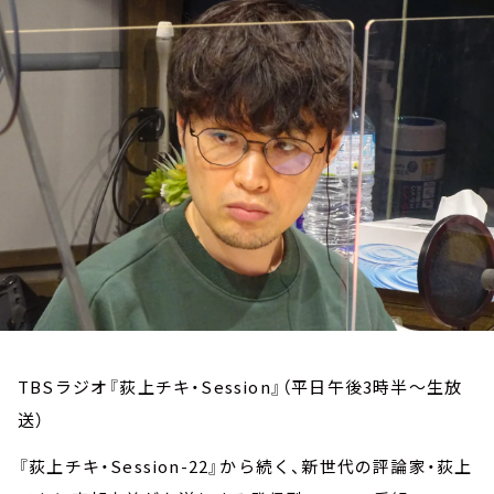
お知らせ
イベント・グッズ
YouTube
会社情報
TBSラジオ『荻上チキ・Session』（平日午後3時半～生放
送）
『荻上チキ・Session-22』から続く、新世代の評論家・荻上