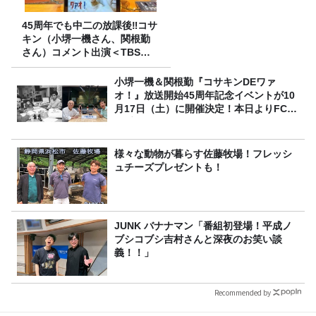
45周年でも中二の放課後‼コサ
キン（小堺一機さん、関根勤
さん）コメント出演＜TBSラ
ジオ番組審議会からのご報告
＞
小堺一機＆関根勤『コサキンDEワァ
オ！』放送開始45周年記念イベントが10
月17日（土）に開催決定！本日よりFC先
行受付スタート！
様々な動物が暮らす佐藤牧場！フレッシ
ュチーズプレゼントも！
JUNK バナナマン「番組初登場！平成ノ
ブシコブシ吉村さんと深夜のお笑い談
義！！」
Recommended by