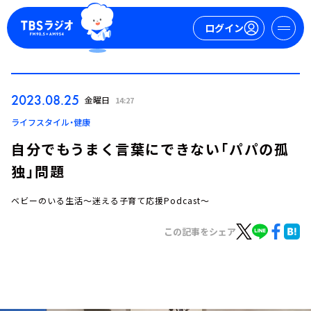
ログイン
マイページ
2023.08.25
金曜日
14:27
新規会員登録
ログイン
ライフスタイル・健康
自分でもうまく言葉にできない「パパの孤
独」問題
ベビーのいる生活～迷える子育て応援Podcast～
この記事をシェア
今日の番組表
週間番組表
トピックス
TBS Podcast