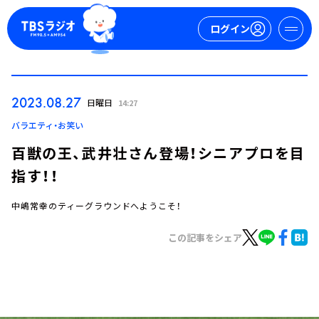
ログイン
マイページ
2023.08.27
日曜日
14:27
新規会員登録
ログイン
バラエティ・お笑い
百獣の王、武井壮さん登場！シニアプロを目
指す！！
中嶋常幸のティーグラウンドへようこそ！
この記事をシェア
今日の番組表
週間番組表
トピックス
TBS Podcast