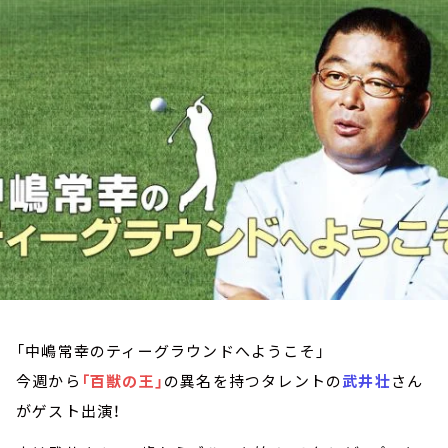
お知らせ
イベント・グッズ
YouTube
会社情報
「中嶋常幸のティーグラウンドへようこそ」
今週から
「百獣の王」
の異名を持つタレントの
武井壮
さん
がゲスト出演！