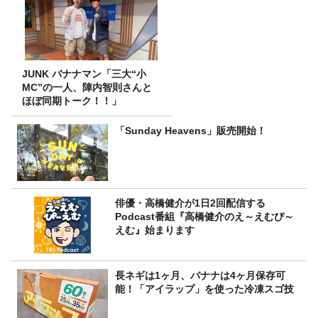
JUNK バナナマン「三大“小
MC”の一人、陣内智則さんと
ほぼ同期トーク！！」
「Sunday Heavens」販売開始！
俳優・高橋健介が1日2回配信する
Podcast番組『高橋健介のえ～えむぴ～
えむ』始まります
長ネギは1ヶ月、バナナは4ヶ月保存可
能！「アイラップ」を使った冷凍スゴ技