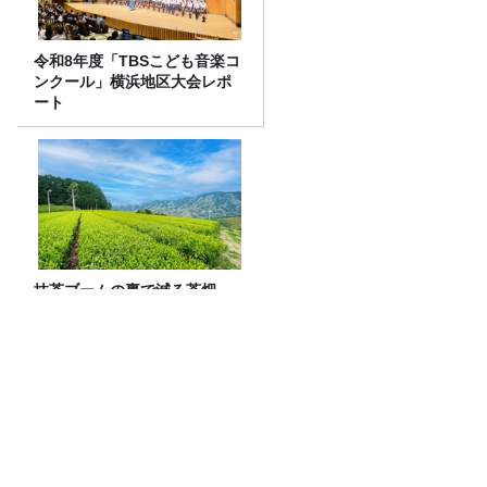
令和8年度「TBSこども音楽コ
ンクール」横浜地区大会レポ
ート
抹茶ブームの裏で減る茶畑
企業と農家をつなぐ新たな取
り組み
「今年は蚊が大量発生!?」専門家が教え
る、刺されないための対策と虫除け剤の
選び方