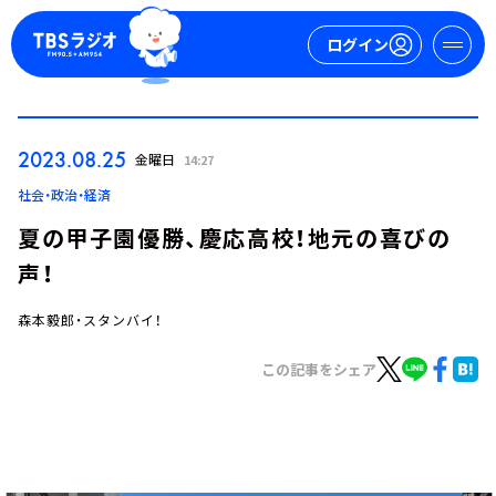
ログイン
マイページ
2023.08.25
金曜日
14:27
新規会員登録
ログイン
社会・政治・経済
夏の甲子園優勝、慶応高校！地元の喜びの
声！
森本毅郎・スタンバイ！
この記事をシェア
今日の番組表
週間番組表
トピックス
TBS Podcast