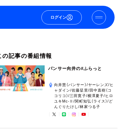
ログイン
この記事の番組情報
パンサー向井の#ふらっと
向井慧（パンサー）/ヤーレンズ/ヒ
ャダイン/佐藤栞里/田中直樹（コ
コリコ）/三田寛子/横澤夏子/ヒロ
ユキMc-Ⅱ/関町知弘（ライス）/ど
んぐりたけし/林家つる子