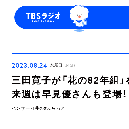
今日の番組表
トピッ
週間番組表
TBS P
お知ら
2023.08.24
木曜日
14:27
三田寛子が「花の82年組」
来週は早見優さんも登場！
パンサー向井の#ふらっと