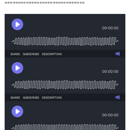
==============================