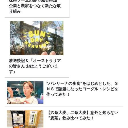
抹茶ブームの裏で減る茶畑
企業と農家をつなぐ新たな取
り組み
放送後記＆「オーストラリア
の皆さん おはようございま
す」
”バレリーナの夜食”をはじめとした、Ｓ
ＮＳで話題になったヨーグルトレシピを
作ってみた！
【六条大麦、二条大麦】意外と知らない
『麦茶』飲み比べてみた！