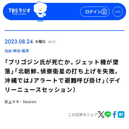
ログイン
マイページ
2023.08.24
木曜日
14:27
新規会員登録
ログイン
社会・政治・経済
「プリゴジン氏が死亡か。ジェット機が墜
落」「北朝鮮、偵察衛星の打ち上げを失敗。
沖縄ではJアラートで避難呼び掛け」（デイ
リーニュースセッション）
荻上チキ・ Session
今日の番組表
週間番組表
この記事をシェア
トピックス
TBS Podcast