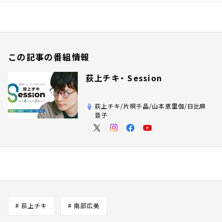
この記事の番組情報
荻上チキ・ Session
荻上チキ/片桐千晶/山本恵里伽/日比麻
音子
# 荻上チキ
# 南部広美