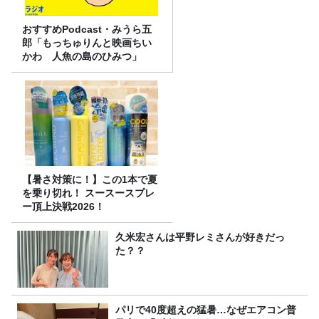
おすすめPodcast・みうら五
郎「もっちゅりんと映画ちい
かわ 人魚の島のひみつ」
【暑さ対策に！】この1本で夏
を乗り切れ！ スースースプレ
ー頂上決戦2026！
久米宏さんは平野レミさんが好きだっ
た？？
パリで40度超えの猛暑…なぜエアコン普