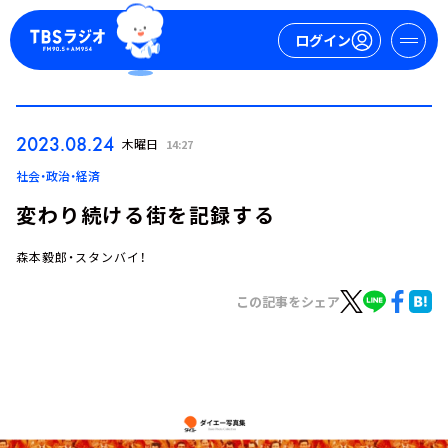
ログイン
マイページ
2023.08.24
木曜日
14:27
新規会員登録
ログイン
社会・政治・経済
変わり続ける街を記録する
森本毅郎・スタンバイ！
この記事をシェア
今日の番組表
週間番組表
トピックス
TBS Podcast