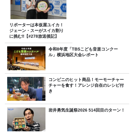
リポーターは本仮屋ユイカ！
ジェーン・スーがスイカ割り
に挑む‼【#278放送後記】
令和8年度「TBSこども音楽コンクー
ル」横浜地区大会レポート
コンビニのヒット商品！モーモーチャー
チャーを食す！アレンジ自在のレシピ付
き
岩井勇気生誕祭2026 514回目のターン！