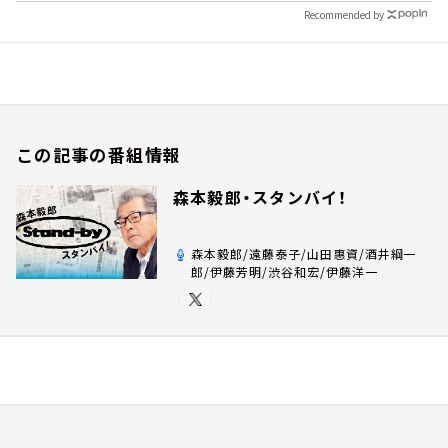
Recommended by
この記事の番組情報
森本毅郎・スタンバイ！
森本毅郎/遠藤泰子/山田惠資/酒井綱一
郎/伊藤芳明/渋谷和宏/伊藤洋一