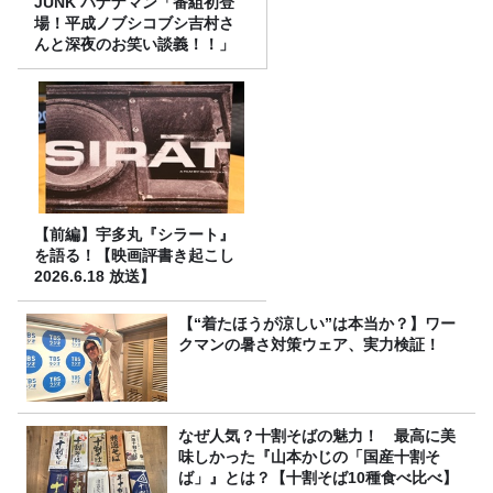
JUNK バナナマン「番組初登
場！平成ノブシコブシ吉村さ
んと深夜のお笑い談義！！」
【前編】宇多丸『シラート』
を語る！【映画評書き起こし
2026.6.18 放送】
【“着たほうが涼しい”は本当か？】ワー
クマンの暑さ対策ウェア、実力検証！
なぜ人気？十割そばの魅力！ 最高に美
味しかった『山本かじの「国産十割そ
ば」』とは？【十割そば10種食べ比べ】