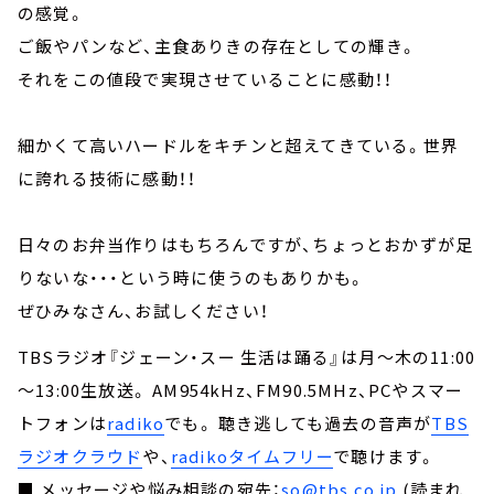
の感覚。
ご飯やパンなど、主食ありきの存在としての輝き。
それをこの値段で実現させていることに感動！！
細かくて高いハードルをキチンと超えてきている。世界
に誇れる技術に感動！！
日々のお弁当作りはもちろんですが、ちょっとおかずが足
りないな・・・という時に使うのもありかも。
ぜひみなさん、お試しください！
TBSラジオ『ジェーン・スー 生活は踊る』は月～木の11:00
～13:00生放送。 AM954kHz、FM90.5MHz、PCやスマー
トフォンは
radiko
でも。 聴き逃しても過去の音声が
TBS
ラジオクラウド
や、
radikoタイムフリー
で聴けます。
■ メッセージや悩み相談の宛先：
so@tbs.co.jp
(読まれ