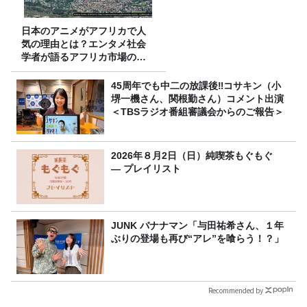
日本のアニメがアフリカで人
気の理由とは？エンタメ社会
学者が語るアフリカ市場のリ
アル
45周年でも中二の放課後‼コサキン（小
堺一機さん、関根勤さん）コメント出演
＜TBSラジオ番組審議会からのご報告＞
2026年８月2日（日）純喫茶もぐもぐ
― プレイリスト
JUNK バナナマン「与田祐希さん、１年
ぶりの登場も再び“アレ”を喰らう！？」
Recommended by