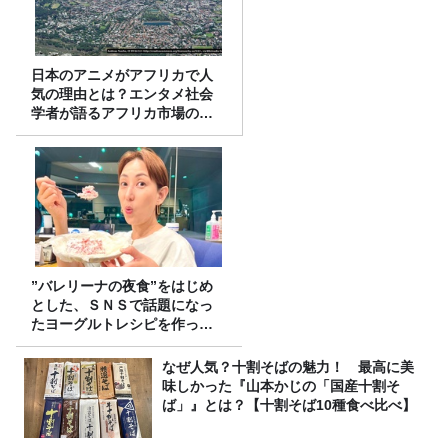
日本のアニメがアフリカで人
気の理由とは？エンタメ社会
学者が語るアフリカ市場のリ
アル
”バレリーナの夜食”をはじめ
とした、ＳＮＳで話題になっ
たヨーグルトレシピを作って
みた！
なぜ人気？十割そばの魅力！ 最高に美
味しかった『山本かじの「国産十割そ
ば」』とは？【十割そば10種食べ比べ】