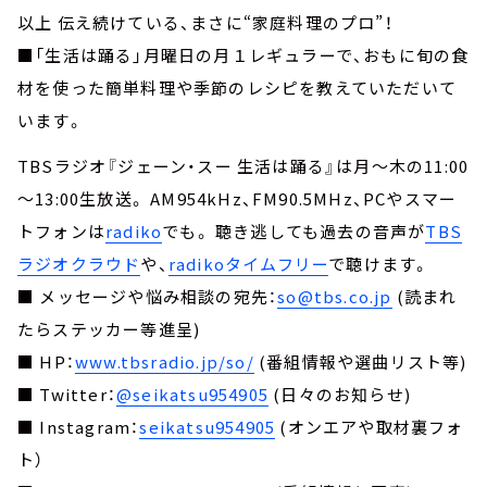
以上 伝え続けている、まさに“家庭料理のプロ”！
■「生活は踊る」月曜日の月１レギュラーで、おもに旬の食
材を使った簡単料理や季節のレシピを教えていただいて
います。
TBSラジオ『ジェーン・スー 生活は踊る』は月～木の11:00
～13:00生放送。 AM954kHz、FM90.5MHz、PCやスマー
トフォンは
radiko
でも。 聴き逃しても過去の音声が
TBS
ラジオクラウド
や、
radikoタイムフリー
で聴けます。
■ メッセージや悩み相談の宛先：
so@tbs.co.jp
(読まれ
たらステッカー等進呈)
■ HP：
www.tbsradio.jp/so/
(番組情報や選曲リスト等)
■ Twitter：
@seikatsu954905
(日々のお知らせ)
■ Instagram：
seikatsu954905
(オンエアや取材裏フォ
ト）