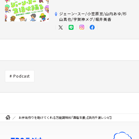
ジェーン・スー/小笠原亘/山内あゆ/杉
山真也/宇賀神メグ/堀井美香
# Podcast
お弁当作りを助けてくれる万能調味料「酒塩生姜」【浜内千波レシピ】