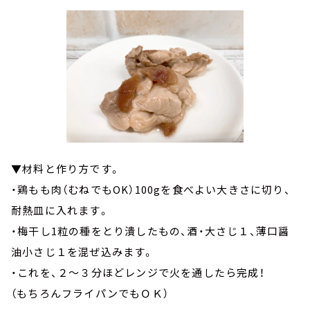
▼材料と作り方です。
・鶏もも肉（むねでもOK）100gを食べよい大きさに切り、
耐熱皿に入れます。
・梅干し1粒の種をとり潰したもの、酒・大さじ１、薄口醤
油小さじ１を混ぜ込みます。
・これを、２～３分ほどレンジで火を通したら完成！
（もちろんフライパンでもＯＫ）