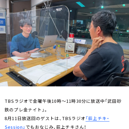
お知らせ
イベント・グッズ
YouTube
会社情報
TBSラジオで金曜午後10時～11時30分に放送中「武田砂
鉄のプレ金ナイト」。
8月11日放送回のゲストは、TBSラジオ
「荻上チキ・
Session」
でもおなじみ、荻上チキさん！