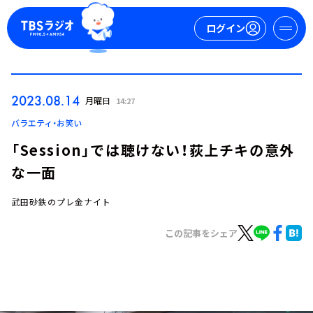
ログイン
マイページ
2023.08.14
月曜日
14:27
新規会員登録
ログイン
バラエティ・お笑い
「Session」では聴けない！荻上チキの意外
な一面
武田砂鉄のプレ金ナイト
この記事をシェア
今日の番組表
週間番組表
トピックス
TBS Podcast