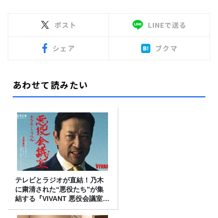
ポスト
LINEで送る
シェア
ブクマ
あわせて読みたい
テレビとラジオが直結！乃木
に粛清された“悪役たち”が集
結する『VIVANT 悪役会議室』
7/26(日)23時スタート！