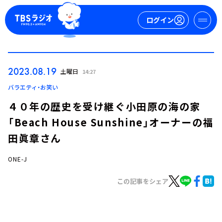
ログイン
マイページ
2023.08.19
土曜日
14:27
新規会員登録
ログイン
バラエティ・お笑い
４０年の歴史を受け継ぐ小田原の海の家
「Beach House Sunshine」オーナーの福
田眞章さん
ONE-J
今日の番組表
この記事をシェア
週間番組表
トピックス
TBS Podcast