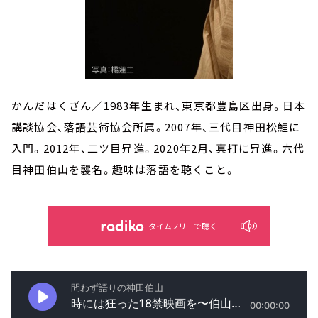
かんだはくざん／1983年生まれ、東京都豊島区出身。日本
講談協会、落語芸術協会所属。2007年、三代目神田松鯉に
入門。2012年、二ツ目昇進。2020年2月、真打に昇進。六代
目神田伯山を襲名。趣味は落語を聴くこと。
タイムフリーで聴く