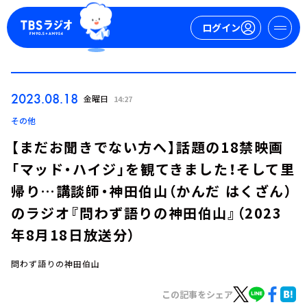
ログイン
マイページ
2023.08.18
金曜日
14:27
新規会員登録
ログイン
その他
【まだお聞きでない方へ】話題の18禁映画
「マッド・ハイジ」を観てきました！そして里
帰り…講談師・神田伯山（かんだ はくざん）
のラジオ『問わず語りの神田伯山』（2023
年8月18日放送分）
今日の番組表
週間番組表
問わず語りの神田伯山
トピックス
この記事をシェア
TBS Podcast