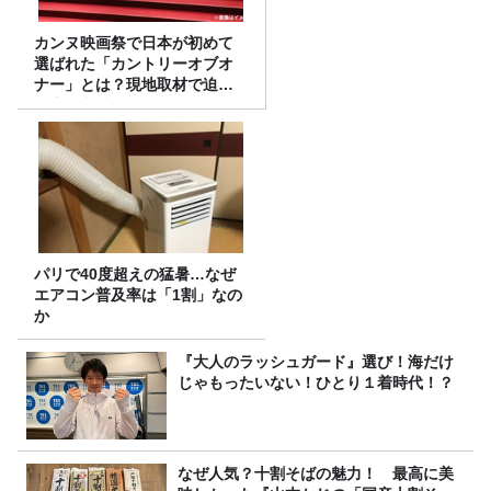
カンヌ映画祭で日本が初めて
選ばれた「カントリーオブオ
ナー」とは？現地取材で迫る
選出の意味
パリで40度超えの猛暑…なぜ
エアコン普及率は「1割」なの
か
『大人のラッシュガード』選び！海だけ
じゃもったいない！ひとり１着時代！？
なぜ人気？十割そばの魅力！ 最高に美