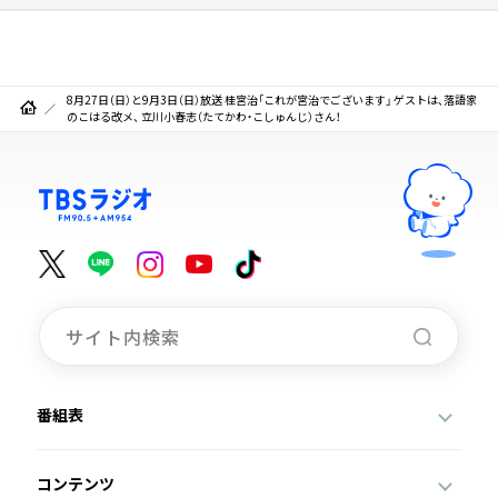
8月27日（日）と9月3日（日）放送 桂宮治「これが宮治でございます」 ゲストは、落語家
のこはる改メ、 立川小春志（たてかわ・こしゅんじ）さん！
番組表
コンテンツ