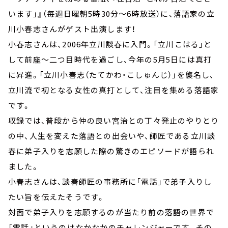
います」』（毎週日曜朝5時30分～6時放送）に、落語家の立
川小春志さんがゲスト出演します！
小春志さんは、2006年立川談春に入門。「立川こはる」と
して前座～二つ目時代を過ごし、今年の5月5日には真打
に昇進。「立川小春志（たてかわ・こしゅんじ）」を襲名し、
立川流で初となる女性の真打として、注目を集める落語家
です。
収録では、普段から仲の良い宮治との丁々発止のやりとり
の中、人生を変えた落語との出会いや、師匠である立川談
春に弟子入りを志願した際の驚きのエピソードが語られ
ました。
小春志さんは、談春師匠の事務所に「電話」で弟子入りし
たい旨を伝えたそうです。
対面で弟子入りを志願するのが当たり前の落語の世界で
「電話」というのはなかなかのチャレンジャーです。その