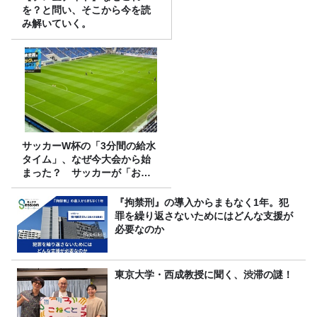
を？と問い、そこから今を読
み解いていく。
サッカーW杯の「3分間の給水
タイム」、なぜ今大会から始
まった？ サッカーが「お
金」に変わる仕組み
『拘禁刑』の導入からまもなく1年。犯
罪を繰り返さないためにはどんな支援が
必要なのか
東京大学・西成教授に聞く、渋滞の謎！