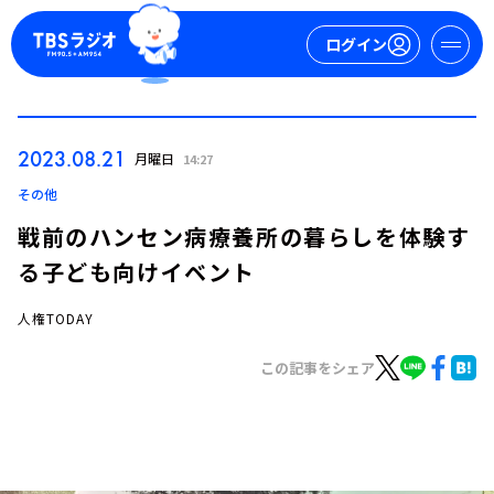
ログイン
マイページ
2023.08.21
月曜日
14:27
新規会員登録
ログイン
その他
戦前のハンセン病療養所の暮らしを体験す
る子ども向けイベント
人権TODAY
この記事をシェア
今日の番組表
週間番組表
トピックス
TBS Podcast