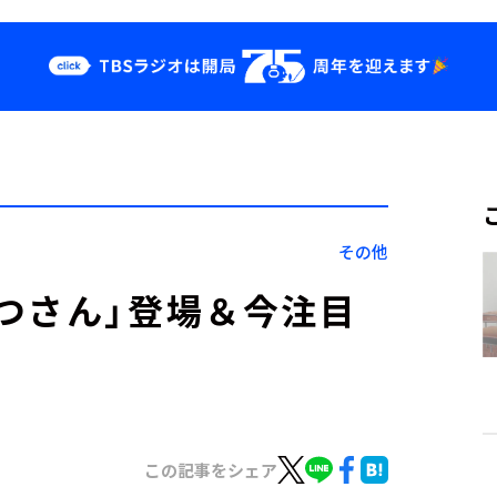
クス
イベント・グッ
ズ
st
YouTube
せ
会社情報
その他
つさん」登場＆今注目
この記事をシェア