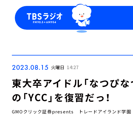
今日の番組表
トピッ
週間番組表
TBS
Podca
お知ら
2023.08.15
火曜日
14:27
東大卒アイドル「なつぴな
の「YCC」を復習だっ！
GMOクリック証券presents トレードアイランド学園