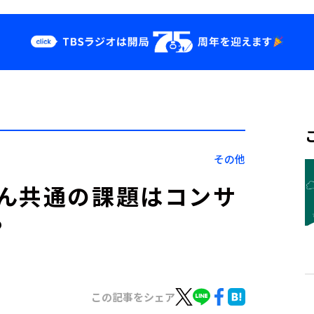
クス
イベント・グッ
ズ
st
YouTube
せ
会社情報
その他
ん共通の課題はコンサ
?
日』
この記事をシェア