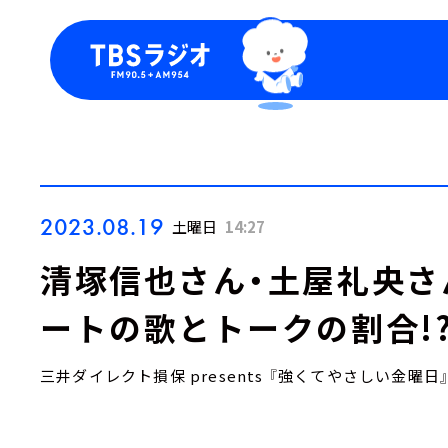
今日の番組表
トピッ
週間番組表
TBS
Podca
お知ら
2023.08.19
土曜日
14:27
清塚信也さん・土屋礼央さ
ートの歌とトークの割合!
三井ダイレクト損保 presents 『強くてやさしい金曜