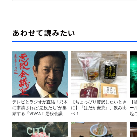
あわせて読みたい
テレビとラジオが直結！乃木
【ちょっぴり贅沢したいとき
【
に粛清された“悪役たち”が集
に】『はだか麦茶』、飲み比
ー
結する『VIVANT 悪役会議
べ！
起こ
室』7/26(日)23時スタート！