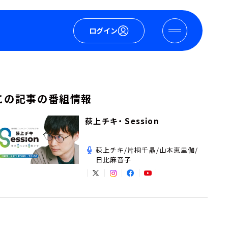
ログイン
この記事の番組情報
荻上チキ・ Session
荻上チキ/片桐千晶/山本恵里伽/
日比麻音子