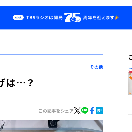
クス
イベント・グッ
ズ
st
YouTube
せ
会社情報
その他
げは…？
この記事をシェア