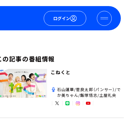
ログイン
この記事の番組情報
こねくと
石山蓮華/菅良太郎（パンサー）/で
か美ちゃん/飯塚悟志/土屋礼央