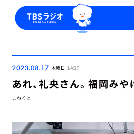
今日の番組表
トピッ
週間番組表
TBS
Podca
お知ら
2023.08.17
木曜日
14:27
あれ、礼央さん。福岡みや
こねくと