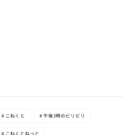
# こねくと
# 午後3時のビリビリ
# こねくとねっと