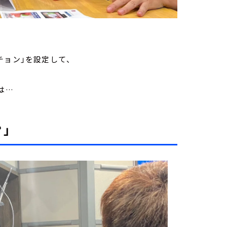
」
チョン」を設定して、
は…
」