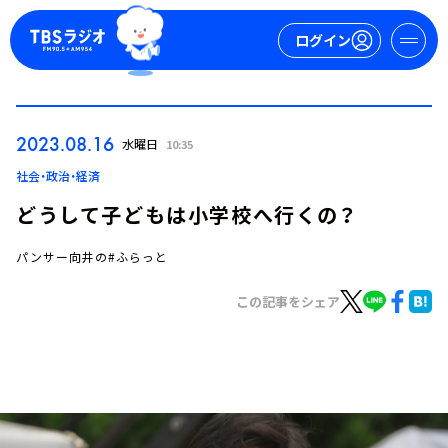
ログイン
マイページ
2023.08.16
水曜日
10:35
新規会員登録
ログイン
社会・政治・経済
どうして子どもは小学校へ行くの？
パンサー向井の#ふらっと
この記事をシェア
今日の番組表
週間番組表
トピックス
TBS Podcast