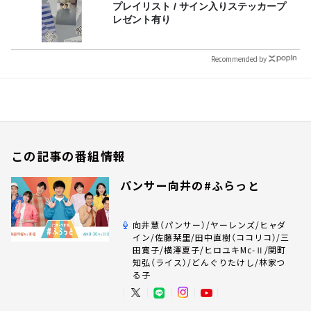
プレイリスト / サイン入りステッカープ
レゼント有り
Recommended by
この記事の番組情報
パンサー向井の#ふらっと
向井慧（パンサー）/ヤーレンズ/ヒャダ
イン/佐藤栞里/田中直樹（ココリコ）/三
田寛子/横澤夏子/ヒロユキMc-Ⅱ/関町
知弘（ライス）/どんぐりたけし/林家つ
る子