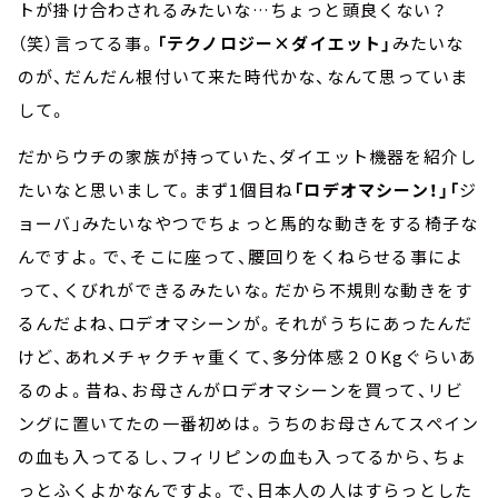
トが掛け合わされるみたいな…ちょっと頭良くない？
（笑）言ってる事。
「テクノロジー×ダイエット」
みたいな
のが、だんだん根付いて来た時代かな、なんて思っていま
して。
だからウチの家族が持っていた、ダイエット機器を紹介し
たいなと思いまして。まず1個目ね
「ロデオマシーン！」「
ジ
ョーバ」みたいなやつでちょっと馬的な動きをする椅子な
んですよ。で、そこに座って、腰回りをくねらせる事によ
って、くびれができるみたいな。だから不規則な動きをす
るんだよね、ロデオマシーンが。それがうちにあったんだ
けど、あれメチャクチャ重くて、多分体感２０Kgぐらいあ
るのよ。昔ね、お母さんがロデオマシーンを買って、リビ
ングに置いてたの一番初めは。うちのお母さんてスペイン
の血も入ってるし、フィリピンの血も入ってるから、ちょ
っとふくよかなんですよ。で、日本人の人はすらっとした