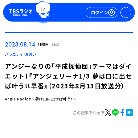
ログイン
マイページ
2023.08.14
月曜日
14:27
新規会員登録
ログイン
バラエティ・お笑い
アンジーなりの「平成探偵団」テーマはダイ
エット！『アンジェリーナ1/3 夢は口に出せ
ば叶う!!早番』（2023年8月13日放送分）
Angie Radio!!～夢は口に出せば叶う!～
今日の番組表
この記事をシェア
週間番組表
トピックス
TBS Podcast