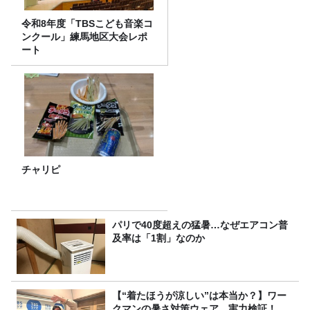
令和8年度「TBSこども音楽コ
ンクール」練馬地区大会レポ
ート
チャリピ
パリで40度超えの猛暑…なぜエアコン普
及率は「1割」なのか
【“着たほうが涼しい”は本当か？】ワー
クマンの暑さ対策ウェア、実力検証！