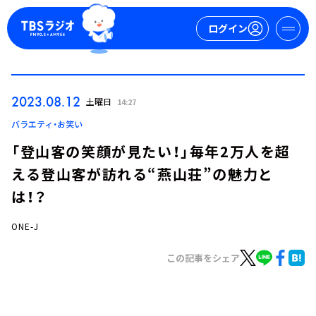
ログイン
マイページ
2023.08.12
土曜日
14:27
新規会員登録
ログイン
バラエティ・お笑い
「登山客の笑顔が見たい！」毎年2万人を超
える登山客が訪れる“燕山荘”の魅力と
は！？
ONE-J
今日の番組表
この記事をシェア
週間番組表
トピックス
TBS Podcast