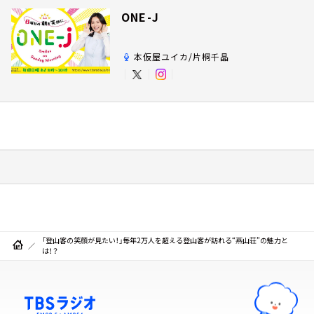
ONE-J
本仮屋ユイカ/片桐千晶
「登山客の笑顔が見たい！」毎年2万人を超える登山客が訪れる“燕山荘”の魅力と
は！？