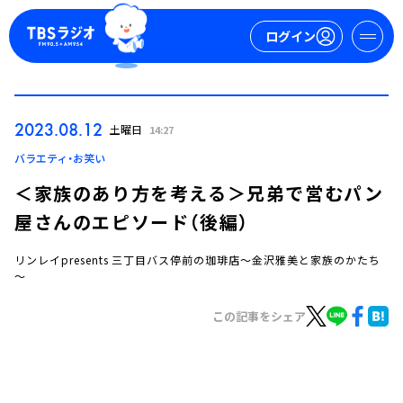
ログイン
マイページ
2023.08.12
土曜日
14:27
新規会員登録
ログイン
バラエティ・お笑い
＜家族のあり方を考える＞兄弟で営むパン
屋さんのエピソード（後編）
リンレイpresents 三丁目バス停前の珈琲店～金沢雅美と家族のかたち
～
この記事をシェア
今日の番組表
週間番組表
トピックス
TBS Podcast