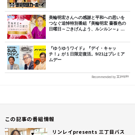
美輪明宏さんへの感謝と平和への思いを
つなぐ追悼特別番組『美輪明宏 薔薇色の
日曜日～ごきげんよう、ルンルン～』
8/9（日）16時放送
『ゆうゆうワイド』『デイ・キャッ
チ！』が１日限定復活。9/21はプレミア
ムデー
Recommended by
この記事の番組情報
リンレイpresents 三丁目バス