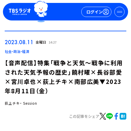
ログイン
マイページ
2023.08.11
金曜日
14:27
新規会員登録
ログイン
社会・政治・経済
【音声配信】特集「戦争と天気～戦争に利用
された天気予報の歴史」饒村曜×長谷部愛
×宮川卓也×荻上チキ×南部広美▼2023
年8月11日（金）
荻上チキ・ Session
今日の番組表
週間番組表
この記事をシェア
トピックス
TBS Podcast