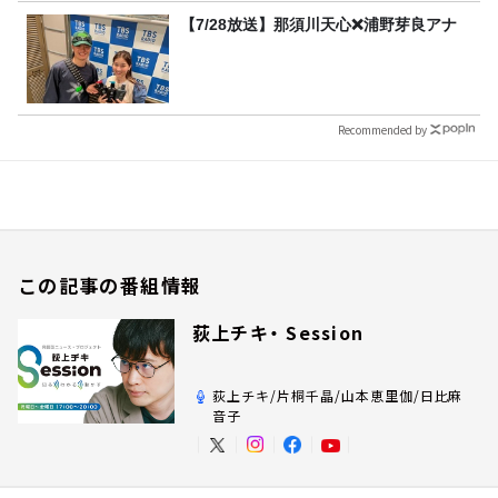
【7/28放送】那須川天心❌浦野芽良アナ
Recommended by
この記事の番組情報
荻上チキ・ Session
荻上チキ/片桐千晶/山本恵里伽/日比麻
音子