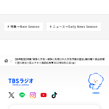
# 特集＝Main Session
# ニュース＝Daily News Session
【音声配信】特集「戦争と天気～戦争に利用された天気予報の歴史」饒村曜×長谷部愛
×宮川卓也×荻上チキ×南部広美▼2023年8月11日（金）