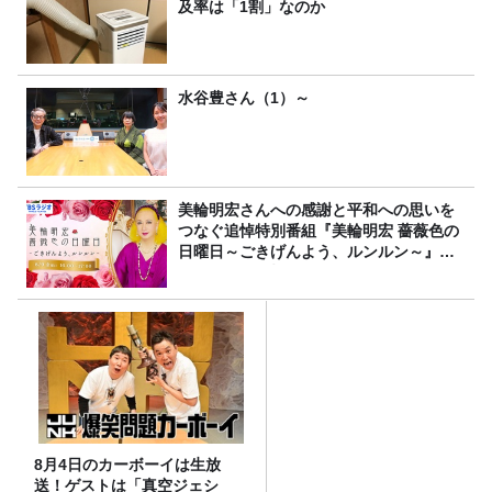
及率は「1割」なのか
水谷豊さん（1）～
美輪明宏さんへの感謝と平和への思いを
つなぐ追悼特別番組『美輪明宏 薔薇色の
日曜日～ごきげんよう、ルンルン～』
8/9（日）16時放送
8月4日のカーボーイは生放
送！ゲストは「真空ジェシ