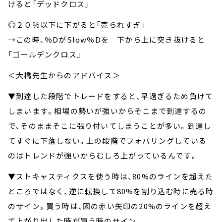
けると「デッドクロス」
◎２０％以下に下がると「売られすぎ」
→この時、％DがSlow％Dを 下から上に突き抜けると
「ゴールデンクロス」
＜大橋先生からのアドバイス＞
▼到達した段階でトレードをすると、早過ぎるため負けて
しまいます。相場の勢いが強いからそこまで到達するの
で、そのままそこに張り付いてしまうことが多い。到達し
てすぐに下落しない。上の段階でフォバリングしている
のはトレンドが強いからむしろ上がっているんです。
▼ストキャスティクスを使う時は、80%のラインを超えた
ところではなく、逆に転換して80%を割り込む時に売る時
のサイン。買う時は、図の赤い矢印の20%のラインを超え
て上がり出した時が買う時のサイン。