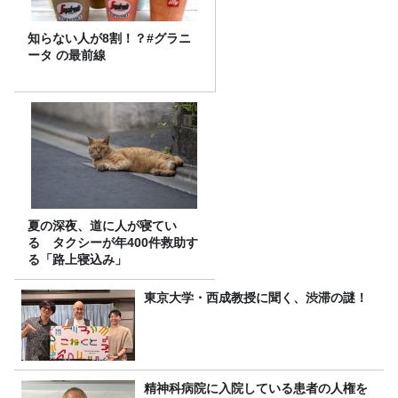
知らない人が8割！？#グラニ
ータ の最前線
夏の深夜、道に人が寝てい
る タクシーが年400件救助す
る「路上寝込み」
東京大学・西成教授に聞く、渋滞の謎！
精神科病院に入院している患者の人権を