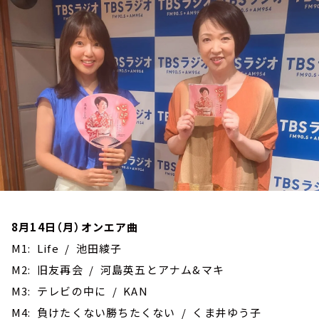
お知らせ
イベント・グッズ
YouTube
会社情報
8月14日（月）オンエア曲
M1: Life / 池田綾子
M2: 旧友再会 / 河島英五とアナム&マキ
M3: テレビの中に / KAN
M4: 負けたくない勝ちたくない / くま井ゆう子