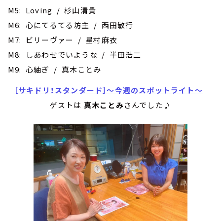
M5: Loving / 杉山清貴
M6: 心にてるてる坊主 / 西田敏行
M7: ビリーヴァー / 星村麻衣
M8: しあわせでいような / 半田浩二
M9: 心紬ぎ / 真木ことみ
［サキドリ！スタンダード］～今週のスポットライト～
ゲストは
真木ことみ
さんでした♪