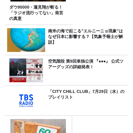
ダウ90000・蓮見翔が斬る！
「ラジオ流行ってない」発言
の真意
南米の海で起こる”エルニーニョ現象”は
なぜ日本に影響する？【気象予報士が解
説】
空気階段 第9回単独公演 『●●●』 公式ツ
アーグッズの詳細発表！
「CITY CHILL CLUB」7月29日（水）の
プレイリスト