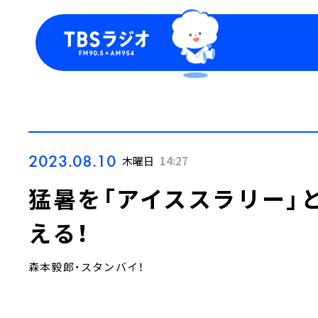
今日の番組表
トピッ
週間番組表
TBS
Podca
お知ら
2023.08.10
木曜日
14:27
猛暑を「アイススラリー」
える！
森本毅郎・スタンバイ！