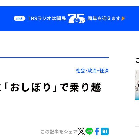
クス
イベント・グッ
ズ
st
YouTube
せ
会社情報
社会・政治・経済
と「おしぼり」で乗り越
この記事をシェア