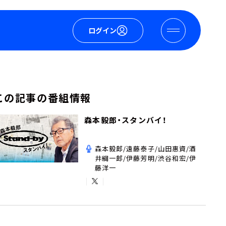
ログイン
この記事の番組情報
森本毅郎・スタンバイ！
森本毅郎/遠藤泰子/山田惠資/酒
井綱一郎/伊藤芳明/渋谷和宏/伊
藤洋一