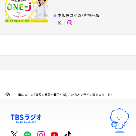
本仮屋ユイカ/片桐千晶
慶応大生の『喜多方野菜～繋王～』8/11からオンライン販売スタート！