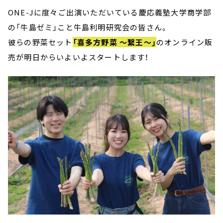
ONE-Jに度々ご出演いただいている慶応義塾大学商学部
の「牛島ゼミ」こと牛島利明研究会の皆さん。
彼らの野菜セット
「喜多方野菜 ～繋王～」
のオンライン販
売が明日からいよいよスタートします！