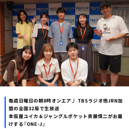
お知らせ
イベント・グッズ
YouTube
会社情報
毎週日曜日の朝8時オンエア♪ TBSラジオ他JRN加
盟の全国32局で生放送
本仮屋ユイカ＆ジャングルポケット斉藤慎二がお届
けする『ONE-J』