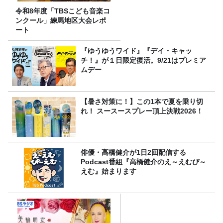
令和8年度「TBSこども音楽コ
ンクール」練馬地区大会レポ
ート
『ゆうゆうワイド』『デイ・キャッ
チ！』が１日限定復活。9/21はプレミア
ムデー
【暑さ対策に！】この1本で夏を乗り切
れ！ スースースプレー頂上決戦2026！
俳優・高橋健介が1日2回配信する
Podcast番組『高橋健介のえ～えむぴ～
えむ』始まります