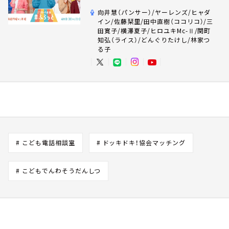
向井慧（パンサー）/ヤーレンズ/ヒャダ
イン/佐藤栞里/田中直樹（ココリコ）/三
田寛子/横澤夏子/ヒロユキMc-Ⅱ/関町
知弘（ライス）/どんぐりたけし/林家つ
る子
# こども電話相談室
# ドッキドキ！協会マッチング
# こどもでんわそうだんしつ