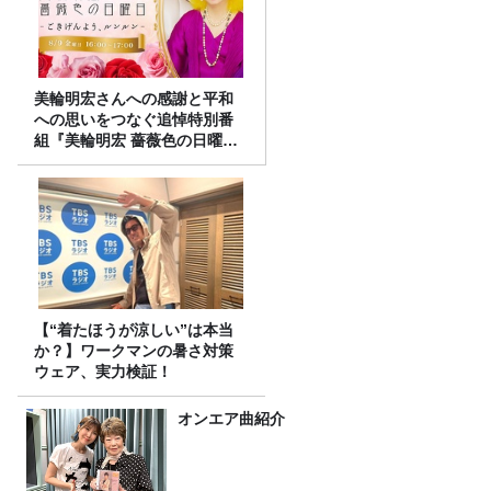
美輪明宏さんへの感謝と平和
への思いをつなぐ追悼特別番
組『美輪明宏 薔薇色の日曜日
～ごきげんよう、ルンルン
～』8/9（日）16時放送
【“着たほうが涼しい”は本当
か？】ワークマンの暑さ対策
ウェア、実力検証！
オンエア曲紹介