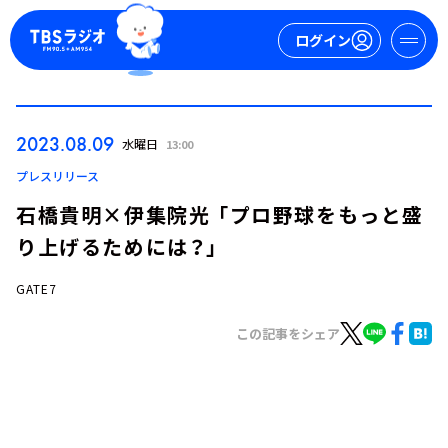
ログイン
マイページ
2023.08.09
水曜日
13:00
新規会員登録
ログイン
プレスリリース
石橋貴明×伊集院光 「プロ野球をもっと盛
り上げるためには？」
GATE7
この記事をシェア
今日の番組表
週間番組表
トピックス
TBS Podcast