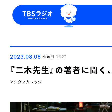
今日の番組表
トピッ
週間番組表
TBS
Podca
お知ら
2023.08.08
火曜日
14:27
『二木先生』の著者に聞く
アシタノカレッジ