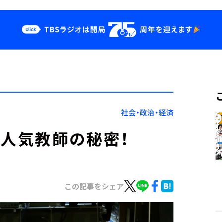
クス
イベント・グッ
ズ
st
YouTube
せ
会社情報
社会・政治・経済
、人気教師の秘密！
この記事をシェア