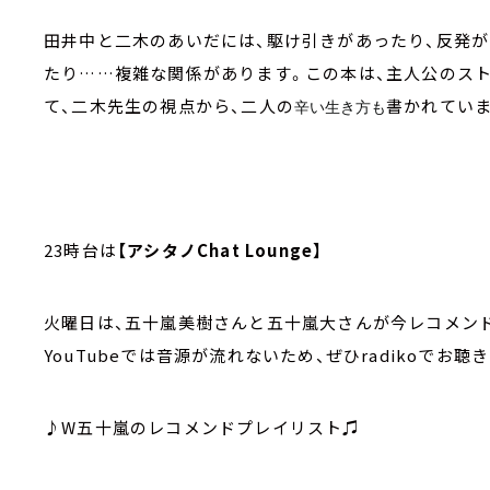
田井中と二木のあいだには、駆け引きがあったり、反発が
たり……複雑な関係があります。この本は、主人公のス
て、二木先生の視点から、二人の
書かれていま
辛い生き方も
23時台は
【アシタノChat Lounge】
火曜日は、五十嵐美樹さんと五十嵐大さんが今レコメン
YouTubeでは音源が流れないため、ぜひradikoでお聴
♪W五十嵐のレコメンドプレイリスト♫