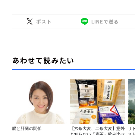
ポスト
LINEで送る
あわせて読みたい
腸と肝臓の関係
【六条大麦、二条大麦】意外
リ
と知らない『麦茶』飲み比べ
ス