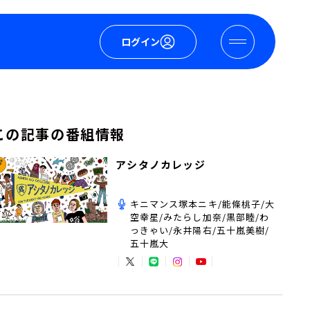
ログイン
この記事の番組情報
アシタノカレッジ
キニマンス塚本ニキ/能條桃子/大
空幸星/みたらし加奈/黒部睦/わ
っきゃい/永井陽右/五十嵐美樹/
五十嵐大