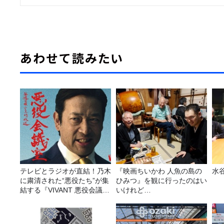
あわせて読みたい
テレビとラジオが直結！乃木
『映画ちいかわ 人魚の島の
水
に粛清された“悪役たち”が集
ひみつ』を観に行ったのはい
結する『VIVANT 悪役会議
いけれど…
室』7/26(日)23時スタート！