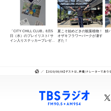
「CITY CHILL CLUB」8月5
夏こそ始めどきの観葉植物！
鰻
日（水）のプレイリスト/ サ
オザキフラワーパークが凄す
イン入りステッカープレゼン
ぎた！
ト有り
【2020/08/06】ゲストは、声優/ナレーター