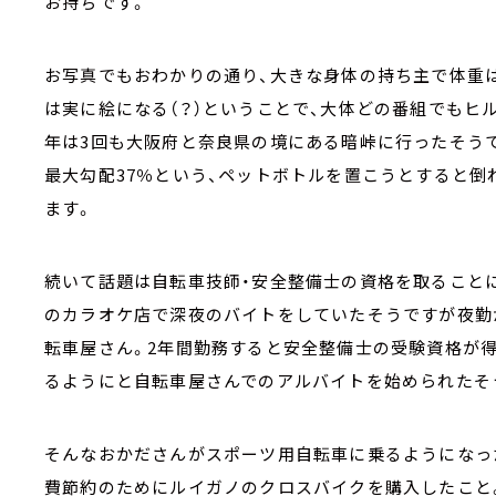
お持ちです。
お写真でもおわかりの通り、大きな身体の持ち主で体重は
は実に絵になる（？）ということで、大体どの番組でもヒ
年は3回も大阪府と奈良県の境にある暗峠に行ったそう
最大勾配37％という、ペットボトルを置こうとすると
ます。
続いて話題は自転車技師・安全整備士の資格を取ることに
のカラオケ店で深夜のバイトをしていたそうですが夜勤
転車屋さん。2年間勤務すると安全整備士の受験資格が得
るようにと自転車屋さんでのアルバイトを始められたそ
そんなおかださんがスポーツ用自転車に乗るようになっ
費節約のためにルイガノのクロスバイクを購入したこと