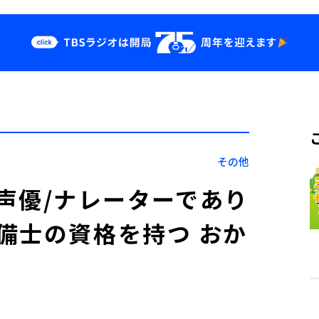
クス
イベント・グッ
ズ
st
YouTube
せ
会社情報
その他
は、声優/ナレーターであり
備士の資格を持つ おか